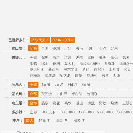
已选择条件：
马尔代夫
×
9000-11000
×
哪出发：
全部
全国
深圳
广州
香港
澳门
长沙
北京
去哪儿：
全部
深圳
香港
港澳
湖南
泰国
亚洲
清迈
韩国
希腊
瑞士
德国
意大利
法瑞意(德国)
西班牙
西班牙+
澳大利亚
新西兰
中东非洲
迪拜
肯尼亚
土耳其
埃及
苏梅岛
长滩岛
宿雾岛
邮轮
奥地利
芬兰
丹麦
玩几天：
全部
3日游
5日游
6日游
7日游
怎么玩：
全部
跟团游
自由行
半自助
包团游
啥主题：
全部
温泉
赏花
高铁
登山
漂流
野炊
烧烤
主题公
多少钱：
全部
1000以下
1000-3000
3000-5000
5000-7000
7000-9000
排序：
默认
销量
最新
价格