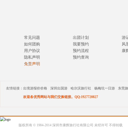
常见问题
出团计划
游
如何团购
我要预约
风
用户协议
预约流程
康
隐私声明
预约查询
免责声明
友情链接：
出境游报价价格
深圳出国游
哈尔滨旅行社
杨梅坑一日游
东莞
欢迎各优秀网站与我们交换链接。QQ:1927720827
版权所有 © 1984-2014 深圳市康辉旅行社有限公司 未经许可 不得转载