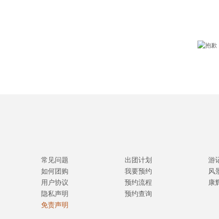
常见问题
出团计划
游
如何团购
我要预约
风
用户协议
预约流程
康
隐私声明
预约查询
免责声明