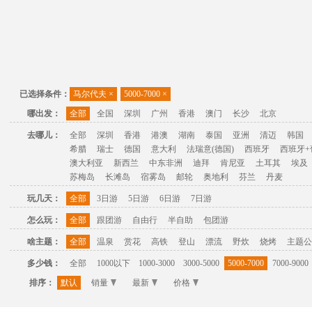
已选择条件：
马尔代夫
×
5000-7000
×
哪出发：
全部
全国
深圳
广州
香港
澳门
长沙
北京
去哪儿：
全部
深圳
香港
港澳
湖南
泰国
亚洲
清迈
韩国
希腊
瑞士
德国
意大利
法瑞意(德国)
西班牙
西班牙+
澳大利亚
新西兰
中东非洲
迪拜
肯尼亚
土耳其
埃及
苏梅岛
长滩岛
宿雾岛
邮轮
奥地利
芬兰
丹麦
玩几天：
全部
3日游
5日游
6日游
7日游
怎么玩：
全部
跟团游
自由行
半自助
包团游
啥主题：
全部
温泉
赏花
高铁
登山
漂流
野炊
烧烤
主题公
多少钱：
全部
1000以下
1000-3000
3000-5000
5000-7000
7000-9000
排序：
默认
销量
最新
价格