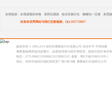
友情链接：
出境游报价价格
深圳出国游
哈尔滨旅行社
杨梅坑一日游
东莞
欢迎各优秀网站与我们交换链接。QQ:1927720827
版权所有 © 1984-2014 深圳市康辉旅行社有限公司 未经许可 不得转载
康辉惠旅网所提供的图片，如需使用请与原作者联系，版权归原作者所
电话：0755-88862139/88862161/88862163 备案：粤ICP备05088116号-1
地址：深圳市福田区福虹路世贸广场C座18楼 康辉旅行社福田分公司