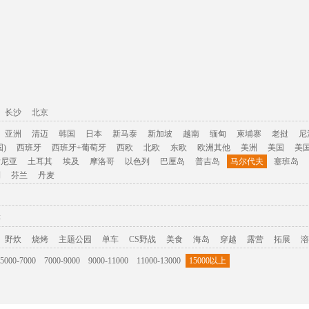
长沙
北京
亚洲
清迈
韩国
日本
新马泰
新加坡
越南
缅甸
柬埔寨
老挝
尼
)
西班牙
西班牙+葡萄牙
西欧
北欧
东欧
欧洲其他
美洲
美国
美
肯尼亚
土耳其
埃及
摩洛哥
以色列
巴厘岛
普吉岛
马尔代夫
塞班岛
利
芬兰
丹麦
游
野炊
烧烤
主题公园
单车
CS野战
美食
海岛
穿越
露营
拓展
溶
5000-7000
7000-9000
9000-11000
11000-13000
15000以上