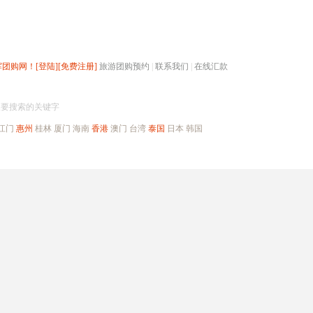
辉团购网！
[登陆]
[免费注册]
旅游团购预约
|
联系我们
|
在线汇款
搜团购
入要搜索的关键字
江门
惠州
桂林
厦门
海南
香港
澳门
台湾
泰国
日本
韩国
出境旅游
自驾游
高端海岛
公司旅游