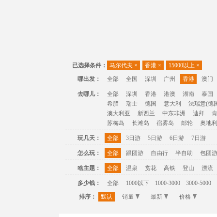
已选择条件：
马尔代夫
×
香港
×
15000以上
×
哪出发：
全部
全国
深圳
广州
香港
澳门
去哪儿：
全部
深圳
香港
港澳
湖南
泰国
希腊
瑞士
德国
意大利
法瑞意(德国
澳大利亚
新西兰
中东非洲
迪拜
苏梅岛
长滩岛
宿雾岛
邮轮
奥地
玩几天：
全部
3日游
5日游
6日游
7日游
怎么玩：
全部
跟团游
自由行
半自助
包团
啥主题：
全部
温泉
赏花
高铁
登山
漂流
多少钱：
全部
1000以下
1000-3000
3000-5000
排序：
默认
销量
最新
价格