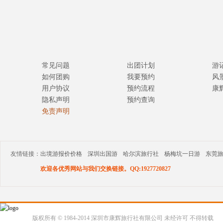
常见问题
出团计划
游
如何团购
我要预约
风
用户协议
预约流程
康
隐私声明
预约查询
免责声明
友情链接：
出境游报价价格
深圳出国游
哈尔滨旅行社
杨梅坑一日游
东莞
欢迎各优秀网站与我们交换链接。QQ:1927720827
版权所有 © 1984-2014 深圳市康辉旅行社有限公司 未经许可 不得转载