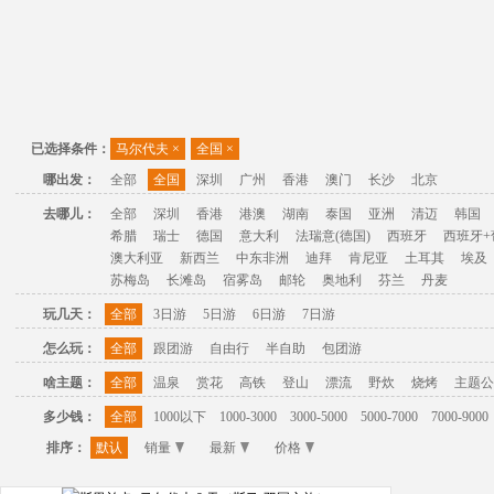
已选择条件：
马尔代夫
×
全国
×
哪出发：
全部
全国
深圳
广州
香港
澳门
长沙
北京
去哪儿：
全部
深圳
香港
港澳
湖南
泰国
亚洲
清迈
韩国
希腊
瑞士
德国
意大利
法瑞意(德国)
西班牙
西班牙+
澳大利亚
新西兰
中东非洲
迪拜
肯尼亚
土耳其
埃及
苏梅岛
长滩岛
宿雾岛
邮轮
奥地利
芬兰
丹麦
玩几天：
全部
3日游
5日游
6日游
7日游
怎么玩：
全部
跟团游
自由行
半自助
包团游
啥主题：
全部
温泉
赏花
高铁
登山
漂流
野炊
烧烤
主题公
多少钱：
全部
1000以下
1000-3000
3000-5000
5000-7000
7000-9000
排序：
默认
销量
最新
价格