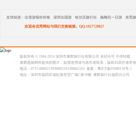
友情链接：
出境游报价价格
深圳出国游
哈尔滨旅行社
杨梅坑一日游
东莞
欢迎各优秀网站与我们交换链接。QQ:1927720827
版权所有 © 1984-2014 深圳市康辉旅行社有限公司 未经许可 不得转载
康辉惠旅网所提供的图片，如需使用请与原作者联系，版权归原作者所
电话：0755-88862139/88862161/88862163 备案：粤ICP备05088116号-1
地址：深圳市福田区福虹路世贸广场C座18楼 康辉旅行社福田分公司