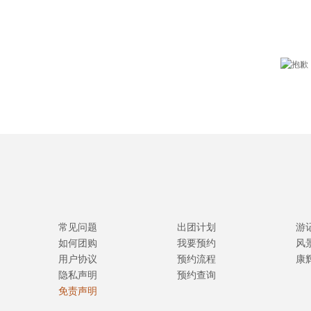
常见问题
出团计划
游
如何团购
我要预约
风
用户协议
预约流程
康
隐私声明
预约查询
免责声明