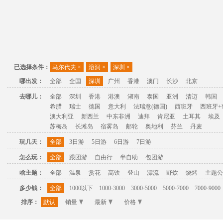
已选择条件：
马尔代夫
×
溶洞
×
深圳
×
哪出发：
全部
全国
深圳
广州
香港
澳门
长沙
北京
去哪儿：
全部
深圳
香港
港澳
湖南
泰国
亚洲
清迈
韩国
希腊
瑞士
德国
意大利
法瑞意(德国)
西班牙
西班牙+
澳大利亚
新西兰
中东非洲
迪拜
肯尼亚
土耳其
埃及
苏梅岛
长滩岛
宿雾岛
邮轮
奥地利
芬兰
丹麦
玩几天：
全部
3日游
5日游
6日游
7日游
怎么玩：
全部
跟团游
自由行
半自助
包团游
啥主题：
全部
温泉
赏花
高铁
登山
漂流
野炊
烧烤
主题公
多少钱：
全部
1000以下
1000-3000
3000-5000
5000-7000
7000-9000
排序：
默认
销量
最新
价格