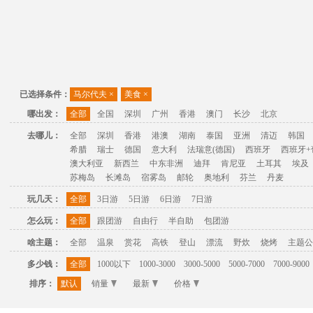
已选择条件：
马尔代夫
×
美食
×
哪出发：
全部
全国
深圳
广州
香港
澳门
长沙
北京
去哪儿：
全部
深圳
香港
港澳
湖南
泰国
亚洲
清迈
韩国
希腊
瑞士
德国
意大利
法瑞意(德国)
西班牙
西班牙+
澳大利亚
新西兰
中东非洲
迪拜
肯尼亚
土耳其
埃及
苏梅岛
长滩岛
宿雾岛
邮轮
奥地利
芬兰
丹麦
玩几天：
全部
3日游
5日游
6日游
7日游
怎么玩：
全部
跟团游
自由行
半自助
包团游
啥主题：
全部
温泉
赏花
高铁
登山
漂流
野炊
烧烤
主题公
多少钱：
全部
1000以下
1000-3000
3000-5000
5000-7000
7000-9000
排序：
默认
销量
最新
价格