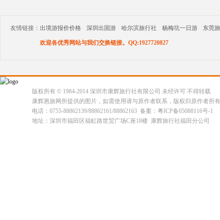
友情链接：
出境游报价价格
深圳出国游
哈尔滨旅行社
杨梅坑一日游
东莞
欢迎各优秀网站与我们交换链接。QQ:1927720827
版权所有 © 1984-2014 深圳市康辉旅行社有限公司 未经许可 不得转载
康辉惠旅网所提供的图片，如需使用请与原作者联系，版权归原作者所
电话：0755-88862139/88862161/88862163 备案：粤ICP备05088116号-1
地址：深圳市福田区福虹路世贸广场C座18楼 康辉旅行社福田分公司