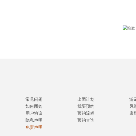
常见问题
出团计划
游
如何团购
我要预约
风
用户协议
预约流程
康
隐私声明
预约查询
免责声明