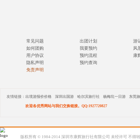
常见问题
出团计划
游
如何团购
我要预约
风
用户协议
预约流程
康
隐私声明
预约查询
免责声明
友情链接：
出境游报价价格
深圳出国游
哈尔滨旅行社
杨梅坑一日游
东莞
欢迎各优秀网站与我们交换链接。QQ:1927720827
版权所有 © 1984-2014 深圳市康辉旅行社有限公司 未经许可 不得