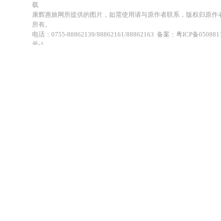
载
康辉惠旅网所提供的图片，如需使用请与原作者联系，版权归原作
所有。
电话：0755-88862139/88862161/88862163 备案：粤ICP备050881
号-1
地址：深圳市福田区福虹路世贸广场C座18楼 康辉旅行社福田分公