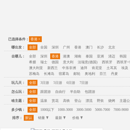
已选择条件：
香港
×
哪出发：
全部
全国
深圳
广州
香港
澳门
长沙
北京
去哪儿：
全部
深圳
香港
港澳
湖南
泰国
亚洲
清迈
韩国
希腊
瑞士
德国
意大利
法瑞意(德国)
西班牙
西班牙+
澳大利亚
新西兰
中东非洲
迪拜
肯尼亚
土耳其
埃及
苏梅岛
长滩岛
宿雾岛
邮轮
奥地利
芬兰
丹麦
玩几天：
全部
3日游
5日游
6日游
7日游
怎么玩：
全部
跟团游
自由行
半自助
包团游
啥主题：
全部
温泉
赏花
高铁
登山
漂流
野炊
烧烤
主题公
多少钱：
全部
1000以下
1000-3000
3000-5000
5000-7000
7000-9000
排序：
默认
销量
最新
价格