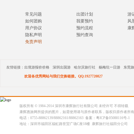
常见问题
出团计划
游
如何团购
我要预约
风
用户协议
预约流程
康
隐私声明
预约查询
免责声明
友情链接：
出境游报价价格
深圳出国游
哈尔滨旅行社
杨梅坑一日游
东莞
欢迎各优秀网站与我们交换链接。QQ:1927720827
版权所有 © 1984-2014 深圳市康辉旅行社有限公司 未经许可 不得转载
康辉惠旅网所提供的图片，如需使用请与原作者联系，版权归原作者所
电话：0755-88862139/88862161/88862163 备案：粤ICP备05088116号-1
地址：深圳市福田区福虹路世贸广场C座18楼 康辉旅行社福田分公司