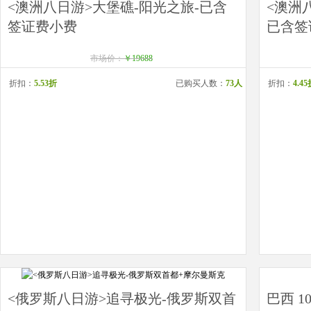
<澳洲八日游>大堡礁-阳光之旅-已含
<澳洲
签证费小费
已含签
市场价：
￥19688
折扣：
5.53折
已购买人数：
73人
折扣：
4.4
<俄罗斯八日游>追寻极光-俄罗斯双首
巴西 1