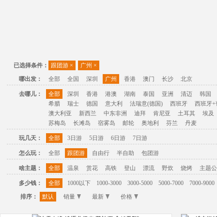
已选择条件：
跟团游
×
广州
×
哪出发：
全部
全国
深圳
广州
香港
澳门
长沙
北京
去哪儿：
全部
深圳
香港
港澳
湖南
泰国
亚洲
清迈
韩国
希腊
瑞士
德国
意大利
法瑞意(德国)
西班牙
西班牙+
澳大利亚
新西兰
中东非洲
迪拜
肯尼亚
土耳其
埃及
苏梅岛
长滩岛
宿雾岛
邮轮
奥地利
芬兰
丹麦
玩几天：
全部
3日游
5日游
6日游
7日游
怎么玩：
全部
跟团游
自由行
半自助
包团游
啥主题：
全部
温泉
赏花
高铁
登山
漂流
野炊
烧烤
主题公
多少钱：
全部
1000以下
1000-3000
3000-5000
5000-7000
7000-9000
排序：
默认
销量
最新
价格