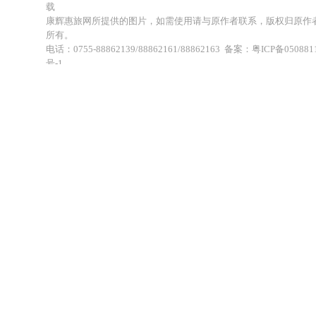
载
康辉惠旅网所提供的图片，如需使用请与原作者联系，版权归原作
所有。
电话：0755-88862139/88862161/88862163 备案：粤ICP备050881
号-1
地址：深圳市福田区福虹路世贸广场C座18楼 康辉旅行社福田分公