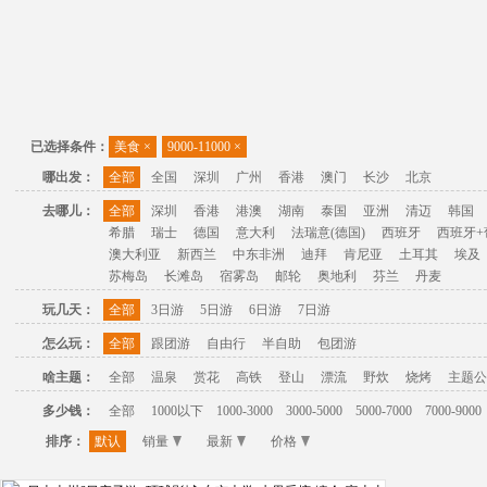
已选择条件：
美食
×
9000-11000
×
哪出发：
全部
全国
深圳
广州
香港
澳门
长沙
北京
去哪儿：
全部
深圳
香港
港澳
湖南
泰国
亚洲
清迈
韩国
希腊
瑞士
德国
意大利
法瑞意(德国)
西班牙
西班牙+
澳大利亚
新西兰
中东非洲
迪拜
肯尼亚
土耳其
埃及
苏梅岛
长滩岛
宿雾岛
邮轮
奥地利
芬兰
丹麦
玩几天：
全部
3日游
5日游
6日游
7日游
怎么玩：
全部
跟团游
自由行
半自助
包团游
啥主题：
全部
温泉
赏花
高铁
登山
漂流
野炊
烧烤
主题公
多少钱：
全部
1000以下
1000-3000
3000-5000
5000-7000
7000-9000
排序：
默认
销量
最新
价格