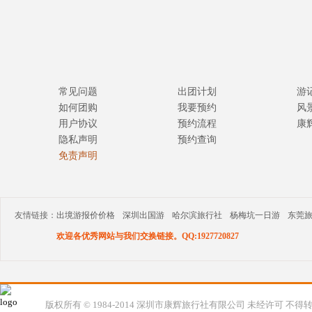
常见问题
出团计划
游
如何团购
我要预约
风
用户协议
预约流程
康
隐私声明
预约查询
免责声明
友情链接：
出境游报价价格
深圳出国游
哈尔滨旅行社
杨梅坑一日游
东莞
欢迎各优秀网站与我们交换链接。QQ:1927720827
版权所有 © 1984-2014 深圳市康辉旅行社有限公司 未经许可 不得