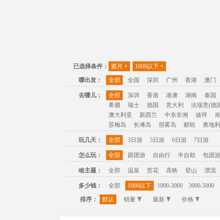
已选择条件：
蜜月
×
1000以下
×
哪出发：
全部
全国
深圳
广州
香港
澳门
去哪儿：
全部
深圳
香港
港澳
湖南
泰国
希腊
瑞士
德国
意大利
法瑞意(德国
澳大利亚
新西兰
中东非洲
迪拜
苏梅岛
长滩岛
宿雾岛
邮轮
奥地
玩几天：
全部
3日游
5日游
6日游
7日游
怎么玩：
全部
跟团游
自由行
半自助
包团
啥主题：
全部
温泉
赏花
高铁
登山
漂流
多少钱：
全部
1000以下
1000-3000
3000-5000
排序：
默认
销量
最新
价格