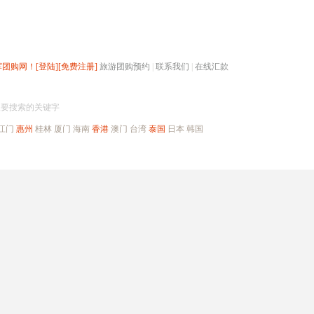
辉团购网！
[登陆]
[免费注册]
旅游团购预约
|
联系我们
|
在线汇款
搜团购
入要搜索的关键字
江门
惠州
桂林
厦门
海南
香港
澳门
台湾
泰国
日本
韩国
出境旅游
自驾游
高端海岛
公司旅游