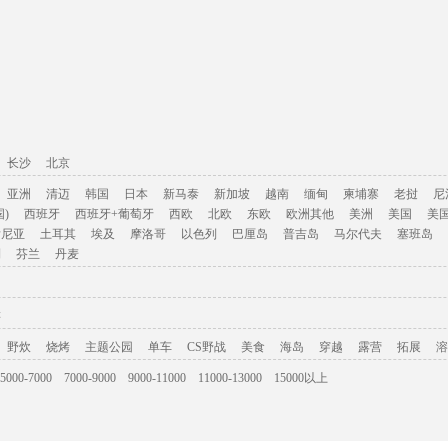
长沙
北京
亚洲
清迈
韩国
日本
新马泰
新加坡
越南
缅甸
柬埔寨
老挝
尼
)
西班牙
西班牙+葡萄牙
西欧
北欧
东欧
欧洲其他
美洲
美国
美
肯尼亚
土耳其
埃及
摩洛哥
以色列
巴厘岛
普吉岛
马尔代夫
塞班岛
利
芬兰
丹麦
游
野炊
烧烤
主题公园
单车
CS野战
美食
海岛
穿越
露营
拓展
溶
5000-7000
7000-9000
9000-11000
11000-13000
15000以上