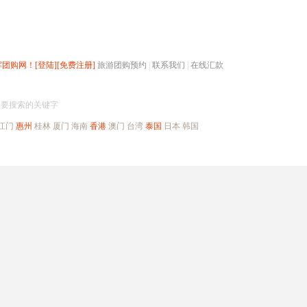
辉团购网！
[登陆]
[免费注册]
旅游团购预约
|
联系我们
|
在线汇款
搜团购
入要搜索的关键字
江门
惠州
桂林
厦门
海南
香港
澳门
台湾
泰国
日本
韩国
出境旅游
自驾游
高端海岛
公司旅游