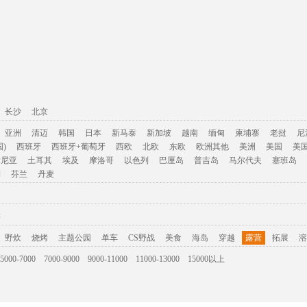
长沙
北京
亚洲
清迈
韩国
日本
新马泰
新加坡
越南
缅甸
柬埔寨
老挝
尼
)
西班牙
西班牙+葡萄牙
西欧
北欧
东欧
欧洲其他
美洲
美国
美
肯尼亚
土耳其
埃及
摩洛哥
以色列
巴厘岛
普吉岛
马尔代夫
塞班岛
利
芬兰
丹麦
游
野炊
烧烤
主题公园
单车
CS野战
美食
海岛
穿越
露营
拓展
溶
5000-7000
7000-9000
9000-11000
11000-13000
15000以上