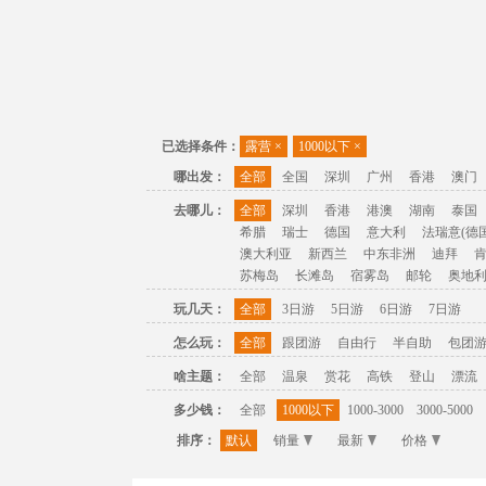
已选择条件：
露营
×
1000以下
×
哪出发：
全部
全国
深圳
广州
香港
澳门
去哪儿：
全部
深圳
香港
港澳
湖南
泰国
希腊
瑞士
德国
意大利
法瑞意(德国
澳大利亚
新西兰
中东非洲
迪拜
苏梅岛
长滩岛
宿雾岛
邮轮
奥地
玩几天：
全部
3日游
5日游
6日游
7日游
怎么玩：
全部
跟团游
自由行
半自助
包团
啥主题：
全部
温泉
赏花
高铁
登山
漂流
多少钱：
全部
1000以下
1000-3000
3000-5000
排序：
默认
销量
最新
价格