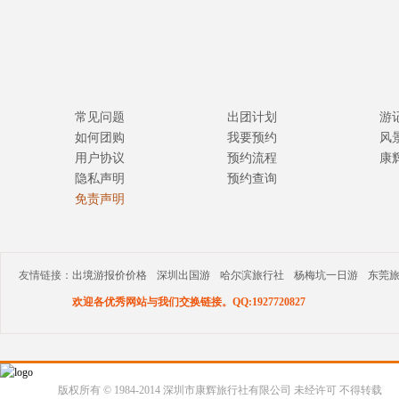
常见问题
出团计划
游
如何团购
我要预约
风
用户协议
预约流程
康
隐私声明
预约查询
免责声明
友情链接：
出境游报价价格
深圳出国游
哈尔滨旅行社
杨梅坑一日游
东莞
欢迎各优秀网站与我们交换链接。QQ:1927720827
版权所有 © 1984-2014 深圳市康辉旅行社有限公司 未经许可 不得转载