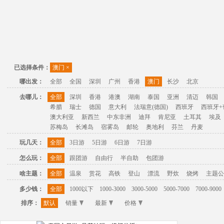
已选择条件：
澳门
×
哪出发：
全部
全国
深圳
广州
香港
澳门
长沙
北京
去哪儿：
全部
深圳
香港
港澳
湖南
泰国
亚洲
清迈
韩国
希腊
瑞士
德国
意大利
法瑞意(德国)
西班牙
西班牙+
澳大利亚
新西兰
中东非洲
迪拜
肯尼亚
土耳其
埃及
苏梅岛
长滩岛
宿雾岛
邮轮
奥地利
芬兰
丹麦
玩几天：
全部
3日游
5日游
6日游
7日游
怎么玩：
全部
跟团游
自由行
半自助
包团游
啥主题：
全部
温泉
赏花
高铁
登山
漂流
野炊
烧烤
主题公
多少钱：
全部
1000以下
1000-3000
3000-5000
5000-7000
7000-9000
排序：
默认
销量
最新
价格