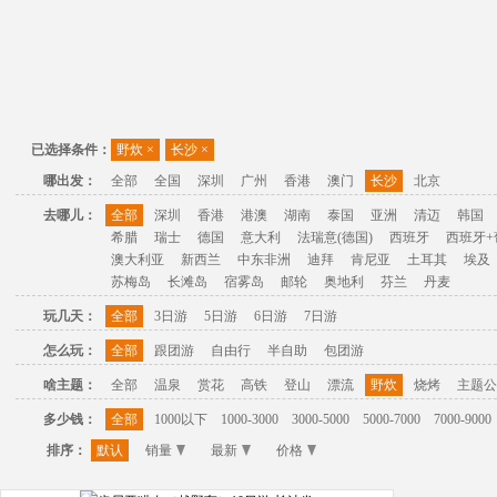
已选择条件：
野炊
×
长沙
×
哪出发：
全部
全国
深圳
广州
香港
澳门
长沙
北京
去哪儿：
全部
深圳
香港
港澳
湖南
泰国
亚洲
清迈
韩国
希腊
瑞士
德国
意大利
法瑞意(德国)
西班牙
西班牙+
澳大利亚
新西兰
中东非洲
迪拜
肯尼亚
土耳其
埃及
苏梅岛
长滩岛
宿雾岛
邮轮
奥地利
芬兰
丹麦
玩几天：
全部
3日游
5日游
6日游
7日游
怎么玩：
全部
跟团游
自由行
半自助
包团游
啥主题：
全部
温泉
赏花
高铁
登山
漂流
野炊
烧烤
主题公
多少钱：
全部
1000以下
1000-3000
3000-5000
5000-7000
7000-9000
排序：
默认
销量
最新
价格