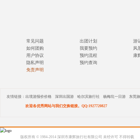
常见问题
出团计划
游
如何团购
我要预约
风
用户协议
预约流程
康
隐私声明
预约查询
免责声明
友情链接：
出境游报价价格
深圳出国游
哈尔滨旅行社
杨梅坑一日游
东莞
欢迎各优秀网站与我们交换链接。QQ:1927720827
版权所有 © 1984-2014 深圳市康辉旅行社有限公司 未经许可 不得转载