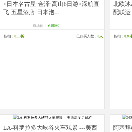
<日本名古屋·金泽·高山6日游>深航直
北欧冰
飞·五星酒店·日本泡...
配联运
市场价：
￥10680
折扣：
8.13折
已购买人数：
0人
折扣：
8.9
LA-科罗拉多大峡谷火车观景 ---美西
阿塞拜