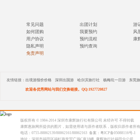
常见问题
出团计划
游
如何团购
我要预约
风
用户协议
预约流程
康
隐私声明
预约查询
免责声明
友情链接：
出境游报价价格
深圳出国游
哈尔滨旅行社
杨梅坑一日游
东莞
欢迎各优秀网站与我们交换链接。QQ:1927720827
版权所有 © 1984-2014 深圳市康辉旅行社有限公司 未经许可 不得转载
康辉惠旅网所提供的图片，如需使用请与原作者联系，版权归原作者所
电话：0755-88862139/88862161/88862163 备案：粤ICP备05088116号-1
地址：深圳市福田区福虹路世贸广场C座18楼 康辉旅行社福田分公司