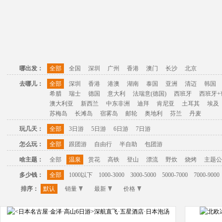
哪出发：
全部
全国
深圳
广州
香港
澳门
长沙
北京
去哪儿：
全部
深圳
香港
港澳
湖南
泰国
亚洲
清迈
韩国
希腊
瑞士
德国
意大利
法瑞意(德国)
西班牙
西班牙+
澳大利亚
新西兰
中东非洲
迪拜
肯尼亚
土耳其
埃及
苏梅岛
长滩岛
宿雾岛
邮轮
奥地利
芬兰
丹麦
玩几天：
全部
3日游
5日游
6日游
7日游
怎么玩：
全部
跟团游
自由行
半自助
包团游
啥主题：
全部
温泉
赏花
高铁
登山
漂流
野炊
烧烤
主题公
多少钱：
全部
1000以下
1000-3000
3000-5000
5000-7000
7000-9000
排序：
默认
销量
最新
价格