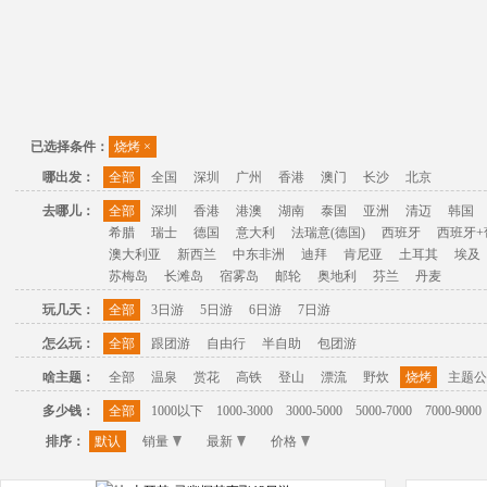
已选择条件：
烧烤
×
哪出发：
全部
全国
深圳
广州
香港
澳门
长沙
北京
去哪儿：
全部
深圳
香港
港澳
湖南
泰国
亚洲
清迈
韩国
希腊
瑞士
德国
意大利
法瑞意(德国)
西班牙
西班牙+
澳大利亚
新西兰
中东非洲
迪拜
肯尼亚
土耳其
埃及
苏梅岛
长滩岛
宿雾岛
邮轮
奥地利
芬兰
丹麦
玩几天：
全部
3日游
5日游
6日游
7日游
怎么玩：
全部
跟团游
自由行
半自助
包团游
啥主题：
全部
温泉
赏花
高铁
登山
漂流
野炊
烧烤
主题公
多少钱：
全部
1000以下
1000-3000
3000-5000
5000-7000
7000-9000
排序：
默认
销量
最新
价格