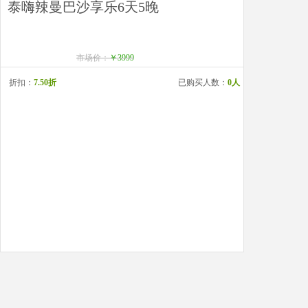
泰嗨辣曼巴沙享乐6天5晚
市场价：
￥3999
折扣：
7.50折
已购买人数：
0人