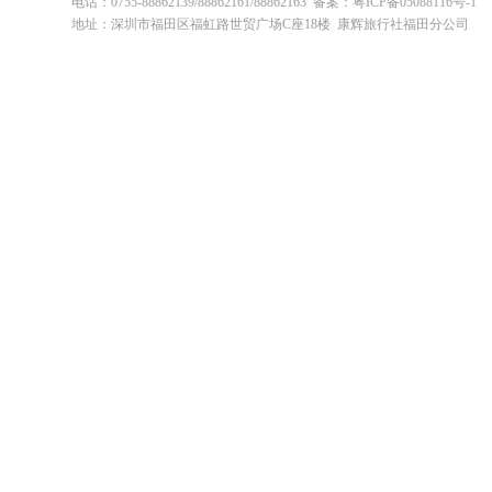
电话：0755-88862139/88862161/88862163 备案：粤ICP备05088116号-1
地址：深圳市福田区福虹路世贸广场C座18楼 康辉旅行社福田分公司