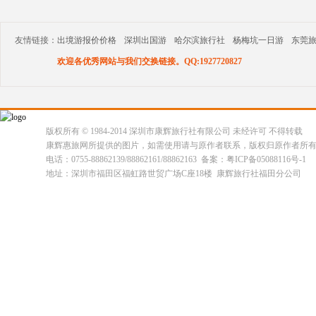
友情链接：
出境游报价价格
深圳出国游
哈尔滨旅行社
杨梅坑一日游
东莞
欢迎各优秀网站与我们交换链接。QQ:1927720827
版权所有 © 1984-2014 深圳市康辉旅行社有限公司 未经许可 不得转载
康辉惠旅网所提供的图片，如需使用请与原作者联系，版权归原作者所
电话：0755-88862139/88862161/88862163 备案：粤ICP备05088116号-1
地址：深圳市福田区福虹路世贸广场C座18楼 康辉旅行社福田分公司