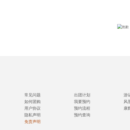
常见问题
出团计划
游
如何团购
我要预约
风
用户协议
预约流程
康
隐私声明
预约查询
免责声明