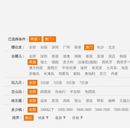
已选择条件：
希腊
×
澳门
×
哪出发：
全部
全国
深圳
广州
香港
澳门
长沙
北京
去哪儿：
全部
深圳
香港
港澳
湖南
泰国
亚洲
清迈
韩国
希腊
瑞士
德国
意大利
法瑞意(德国)
西班牙
西班牙+
澳大利亚
新西兰
中东非洲
迪拜
肯尼亚
土耳其
埃及
苏梅岛
长滩岛
宿雾岛
邮轮
奥地利
芬兰
丹麦
玩几天：
全部
3日游
5日游
6日游
7日游
怎么玩：
全部
跟团游
自由行
半自助
包团游
啥主题：
全部
温泉
赏花
高铁
登山
漂流
野炊
烧烤
主题公
多少钱：
全部
1000以下
1000-3000
3000-5000
5000-7000
7000-9000
排序：
默认
销量
最新
价格