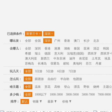
已选择条件：
斯里兰卡
×
深圳
×
哪出发：
全部
全国
深圳
广州
香港
澳门
长沙
北京
去哪儿：
全部
深圳
香港
港澳
湖南
泰国
亚洲
清迈
韩国
希腊
瑞士
德国
意大利
法瑞意(德国)
西班牙
西班牙+
澳大利亚
新西兰
中东非洲
迪拜
肯尼亚
土耳其
埃及
苏梅岛
长滩岛
宿雾岛
邮轮
奥地利
芬兰
丹麦
玩几天：
全部
3日游
5日游
6日游
7日游
怎么玩：
全部
跟团游
自由行
半自助
包团游
啥主题：
全部
温泉
赏花
高铁
登山
漂流
野炊
烧烤
主题公
多少钱：
全部
1000以下
1000-3000
3000-5000
5000-7000
7000-9000
排序：
默认
销量
最新
价格