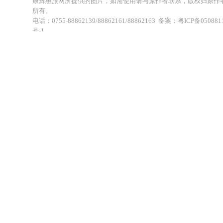
康辉惠旅网所提供的图片，如需使用请与原作者联系，版权归原作
所有。
电话：0755-88862139/88862161/88862163 备案：粤ICP备050881
号-1
地址：深圳市福田区福虹路世贸广场C座18楼 康辉旅行社福田分公