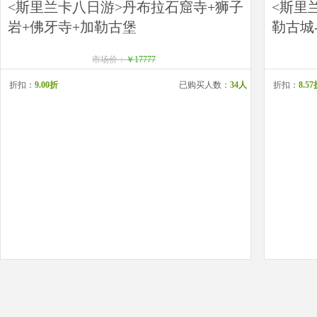
<斯里兰卡八日游>丹布拉石窟寺+狮子
<斯里
岩+佛牙寺+加勒古堡
勒古城
市场价：
￥17777
折扣：
9.00折
已购买人数：
34人
折扣：
8.5