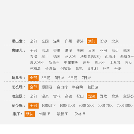
哪出发：
全部
全国
深圳
广州
香港
澳门
长沙
北京
去哪儿：
全部
深圳
香港
港澳
湖南
泰国
亚洲
清迈
韩国
希腊
瑞士
德国
意大利
法瑞意(德国)
西班牙
西班牙+
澳大利亚
新西兰
中东非洲
迪拜
肯尼亚
土耳其
埃及
苏梅岛
长滩岛
宿雾岛
邮轮
奥地利
芬兰
丹麦
玩几天：
全部
3日游
5日游
6日游
7日游
怎么玩：
全部
跟团游
自由行
半自助
包团游
啥主题：
全部
温泉
赏花
高铁
登山
漂流
野炊
烧烤
主题公
多少钱：
全部
1000以下
1000-3000
3000-5000
5000-7000
7000-9000
排序：
默认
销量
最新
价格