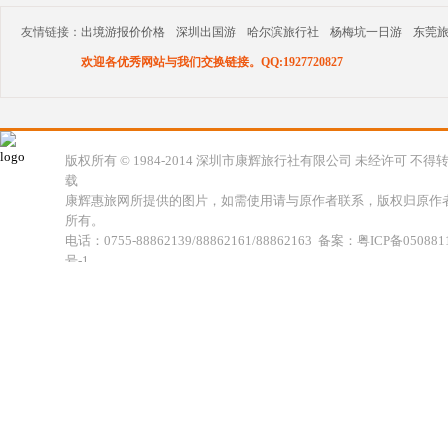
友情链接：
出境游报价价格
深圳出国游
哈尔滨旅行社
杨梅坑一日游
东莞
欢迎各优秀网站与我们交换链接。QQ:1927720827
版权所有 © 1984-2014 深圳市康辉旅行社有限公司 未经许可 不得
载
康辉惠旅网所提供的图片，如需使用请与原作者联系，版权归原作
所有。
电话：0755-88862139/88862161/88862163 备案：粤ICP备050881
号-1
地址：深圳市福田区福虹路世贸广场C座18楼 康辉旅行社福田分公