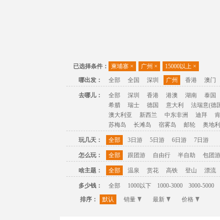
已选择条件：
柬埔寨
×
广州
×
15000以上
×
哪出发：
全部
全国
深圳
广州
香港
澳门
去哪儿：
全部
深圳
香港
港澳
湖南
泰国
希腊
瑞士
德国
意大利
法瑞意(德国
澳大利亚
新西兰
中东非洲
迪拜
苏梅岛
长滩岛
宿雾岛
邮轮
奥地
玩几天：
全部
3日游
5日游
6日游
7日游
怎么玩：
全部
跟团游
自由行
半自助
包团
啥主题：
全部
温泉
赏花
高铁
登山
漂流
多少钱：
全部
1000以下
1000-3000
3000-5000
排序：
默认
销量
最新
价格