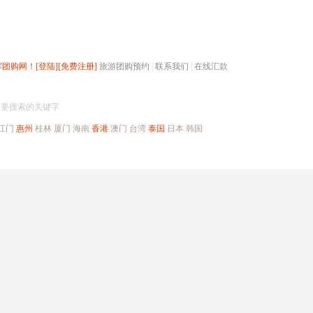
辉团购网！
[登陆]
[免费注册]
旅游团购预约
|
联系我们
|
在线汇款
搜团购
入要搜索的关键字
江门
惠州
桂林
厦门
海南
香港
澳门
台湾
泰国
日本
韩国
出境旅游
自驾游
高端海岛
公司旅游