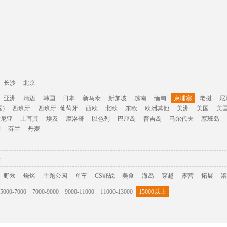
长沙
北京
亚洲
清迈
韩国
日本
新马泰
新加坡
越南
缅甸
柬埔寨
老挝
尼
)
西班牙
西班牙+葡萄牙
西欧
北欧
东欧
欧洲其他
美洲
美国
美
肯尼亚
土耳其
埃及
摩洛哥
以色列
巴厘岛
普吉岛
马尔代夫
塞班岛
利
芬兰
丹麦
游
野炊
烧烤
主题公园
单车
CS野战
美食
海岛
穿越
露营
拓展
溶
5000-7000
7000-9000
9000-11000
11000-13000
15000以上