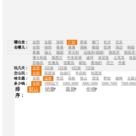
哪出发：
全部
全国
深圳
广州
香港
澳门
长沙
北京
去哪儿：
全部
深圳
香港
港澳
湖南
泰国
亚洲
清迈
韩国
希腊
瑞士
德国
意大利
法瑞意(德国)
西班牙
西班牙
澳大利亚
新西兰
中东非洲
迪拜
肯尼亚
土耳其
埃
苏梅岛
长滩岛
宿雾岛
邮轮
奥地利
芬兰
丹麦
玩几天：
全部
3日游
5日游
6日游
7日游
怎么玩：
全部
跟团游
自由行
半自助
包团游
啥主题：
全部
温泉
赏花
高铁
登山
漂流
野炊
烧烤
主题
多少钱：
全部
1000以下
1000-3000
3000-5000
5000-7000
7000-900
排
默认
销量
最新
价格
序：