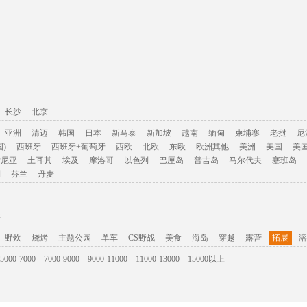
长沙
北京
亚洲
清迈
韩国
日本
新马泰
新加坡
越南
缅甸
柬埔寨
老挝
尼
)
西班牙
西班牙+葡萄牙
西欧
北欧
东欧
欧洲其他
美洲
美国
美
肯尼亚
土耳其
埃及
摩洛哥
以色列
巴厘岛
普吉岛
马尔代夫
塞班岛
利
芬兰
丹麦
游
野炊
烧烤
主题公园
单车
CS野战
美食
海岛
穿越
露营
拓展
溶
5000-7000
7000-9000
9000-11000
11000-13000
15000以上