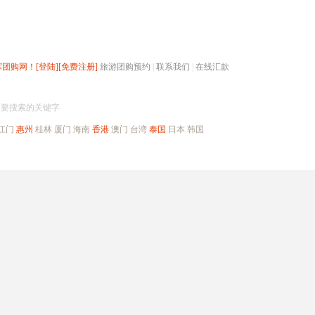
辉团购网！
[登陆]
[免费注册]
旅游团购预约
|
联系我们
|
在线汇款
搜团购
入要搜索的关键字
江门
惠州
桂林
厦门
海南
香港
澳门
台湾
泰国
日本
韩国
出境旅游
自驾游
高端海岛
公司旅游