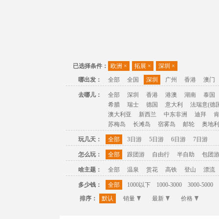
已选择条件：
欧洲
×
拓展
×
深圳
×
哪出发：
全部
全国
深圳
广州
香港
澳门
去哪儿：
全部
深圳
香港
港澳
湖南
泰国
希腊
瑞士
德国
意大利
法瑞意(德国
澳大利亚
新西兰
中东非洲
迪拜
苏梅岛
长滩岛
宿雾岛
邮轮
奥地
玩几天：
全部
3日游
5日游
6日游
7日游
怎么玩：
全部
跟团游
自由行
半自助
包团
啥主题：
全部
温泉
赏花
高铁
登山
漂流
多少钱：
全部
1000以下
1000-3000
3000-5000
排序：
默认
销量
最新
价格