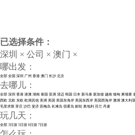
已选择条件：
深圳
×
公司
×
澳门
×
哪出发：
全部
全国
深圳
广州
香港
澳门
长沙
北京
去哪儿：
全部
深圳
香港
港澳
湖南
泰国
亚洲
清迈
韩国
日本
新马泰
新加坡
越南
缅甸
柬埔寨
西欧
北欧
东欧
欧洲其他
美洲
美国
美国东海岸
美国东西岸
美国西海岸
澳洲
澳大利
毛里求斯
芽庄
沙巴
斐济
苏梅岛
长滩岛
宿雾岛
邮轮
奥地利
芬兰
丹麦
玩几天：
全部
3日游
5日游
6日游
7日游
怎么玩：